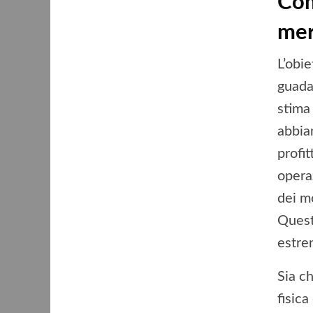
Com
mer
L’obie
guadag
stima
abbia
profi
opera
dei m
Quest
estre
Sia c
fisic