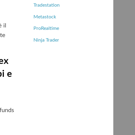
Tradestation
Metastock
 il
ProRealtime
te
Ninja Trader
ex
i e
 funds