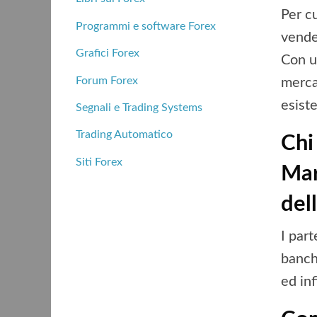
Per c
Programmi e software Forex
vende
Grafici Forex
Con un
Forum Forex
merca
esist
Segnali e Trading Systems
Trading Automatico
Chi
Siti Forex
Mar
del
I par
banche
ed inf