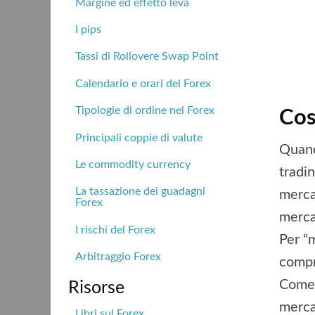
Margine ed effetto leva
I pips
Tassi di Rollovere Swap Point
Calendario e orari del Forex
Tipologie di ordine nel Forex
Cos
Principali coppie di valute
Quand
Le commodity currency
tradin
La tassazione dei guadagni
merca
Forex
merca
I rischi del Forex
Per “
Arbitraggio Forex
compr
Come 
Risorse
merca
Libri sul Forex