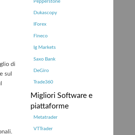
Pepperstone
Dukascopy
IForex
Fineco
Ig Markets
Saxo Bank
lio di
DeGiro
e sul
Trade360
l
Migliori Software e
piattaforme
Metatrader
VTTrader
nali.