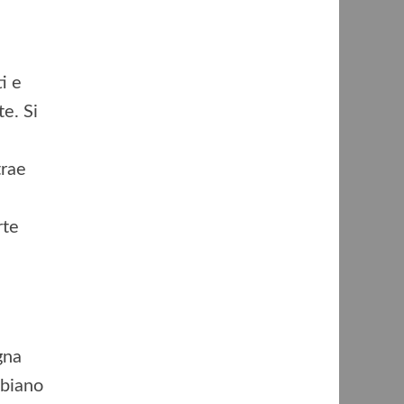
i e
te. Si
trae
rte
gna
mbiano