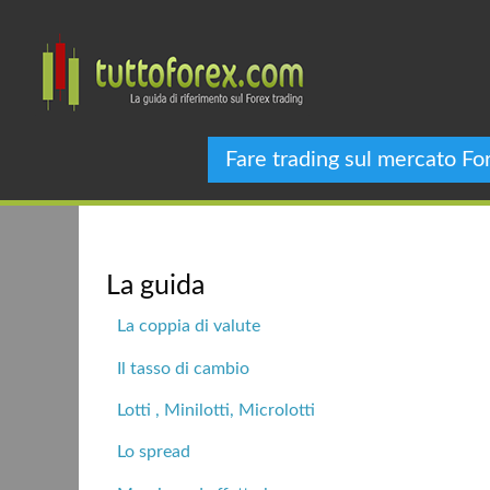
Fare trading sul mercato Fo
La guida
La coppia di valute
Il tasso di cambio
Lotti , Minilotti, Microlotti
Lo spread