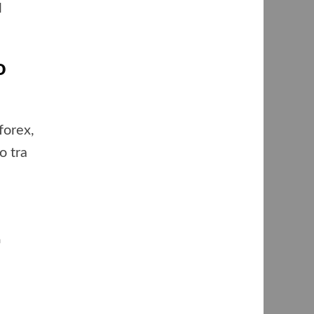
l
o
forex,
o tra
a