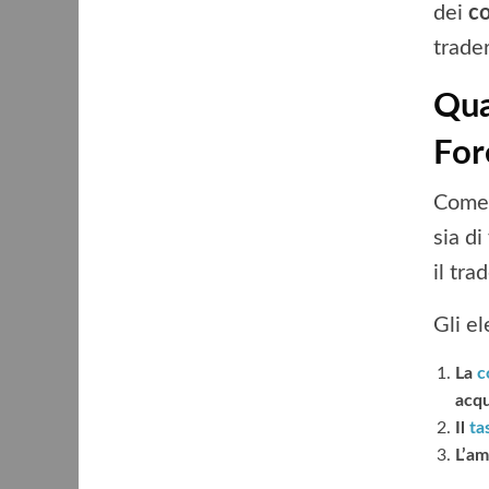
dei
co
trader
Qua
For
Come 
sia di
il tra
Gli el
La
c
acqu
Il
ta
L’am